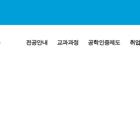
공
전공안내
교과과정
공학인증제도
취
전공소개
교육목적 및 인재
공학교육인증제 소개
관련자
상
연혁
공학교육인증의 효과
졸업 후 
교과과정
교수진 소개
학습성과
취업게
학사일정
연구실소개
공학교육인증제FAQ
졸업요건
겸임교수진 소개
전공시간표