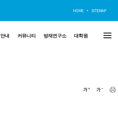
HOME
SITEMAP
업안내
커뮤니티
방재연구소
대학원
격증
공지사항
연구소장 인사말
공지사항
진로
게시판
연구소 소개
시판
자주묻는질문
연구분야 및 프로그
램
전공갤러리
사업분야
전공커뮤니티
조직운영